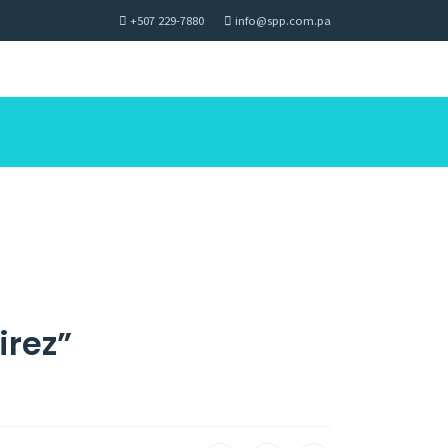
+507 229-7880
info@spp.com.pa
irez”