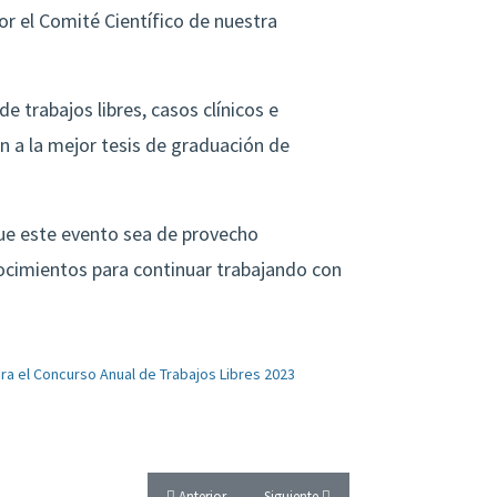
 el Comité Científico de nuestra
e trabajos libres, casos clínicos e
n a la mejor tesis de graduación de
que este evento sea de provecho
nocimientos para continuar trabajando con
ra el Concurso Anual de Trabajos Libres 2023
Artículo anterior: XVI Congreso Regional de Pediatría 
Artículo siguiente: ¡CULMINA CON ÉXI
Anterior
Siguiente